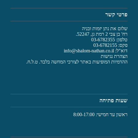
פרטי קשר
שלום את נתן יזמות ובניה
רח' בן צבי 2 רמת גן, 52247.
טלפון: 03-6782355
פקס: 03-6782155
דוא"ל:
info@shalom-nathan.co.il
הצהרת נגישות
ההדמיות המופיעות באתר לצורכי המחשה בלבד. ט.ל.ח.
שעות פתיחה
ראשון עד חמישי: 8:00-17:00