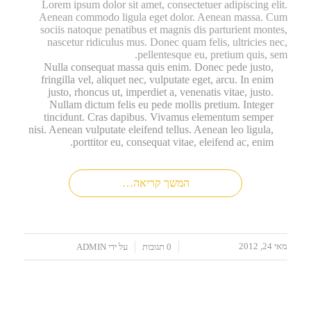
Lorem ipsum dolor sit amet, consectetuer adipiscing elit.
Aenean commodo ligula eget dolor. Aenean massa. Cum
sociis natoque penatibus et magnis dis parturient montes,
nascetur ridiculus mus. Donec quam felis, ultricies nec,
pellentesque eu, pretium quis, sem.
Nulla consequat massa quis enim. Donec pede justo,
fringilla vel, aliquet nec, vulputate eget, arcu. In enim
justo, rhoncus ut, imperdiet a, venenatis vitae, justo.
Nullam dictum felis eu pede mollis pretium. Integer
tincidunt. Cras dapibus. Vivamus elementum semper
nisi. Aenean vulputate eleifend tellus. Aenean leo ligula,
porttitor eu, consequat vitae, eleifend ac, enim.
המשך קריאה…
מאי 24, 2012
/
/
0 תגובות
על ידי
ADMIN