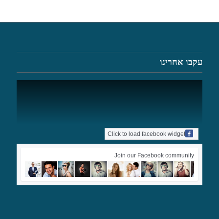
עקבו אחרינו
Click to load facebook widget
Join our Facebook community