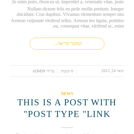
In enim justo, rhoncus ut, imperdiet a, venenatis vitae, justo.
Nullam dictum felis eu pede mollis pretium. Integer
tincidunt. Cras dapibus. Vivamus elementum semper nisi.
Aenean vulputate eleifend tellus. Aenean leo ligula, porttitor
eu, consequat vitae, eleifend ac, enim.
המשך קריאה…
ינואר 24, 2013
/
/
0 תגובות
על ידי
ADMIN
NEWS
THIS IS A POST WITH
POST TYPE "LINK"