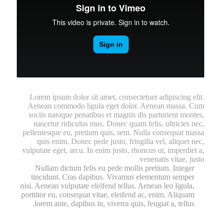
Lorem ipsum dolor sit amet, consectetuer adipiscing elit.
Aenean commodo ligula eget dolor. Aenean massa. Cum
sociis natoque penatibus et magnis dis parturient montes,
nascetur ridiculus mus. Donec quam felis, ultricies nec,
pellentesque eu, pretium quis, sem. Nulla consequat massa
quis enim. Donec pede justo, fringilla vel, aliquet nec,
vulputate eget, arcu. In enim justo, rhoncus ut, imperdiet a,
venenatis vitae, justo.
Nullam dictum felis eu pede mollis pretium. Integer
tincidunt. Cras dapibus. Vivamus elementum semper
nisi. Aenean vulputate eleifend tellus. Aenean leo ligula,
porttitor eu, consequat vitae, eleifend ac, enim. Aliquam
lorem ante, dapibus in, viverra quis, feugiat a, tellus.