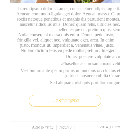
Lorem ipsum dolor sit amet, consectetuer adipiscing elit.
Aenean commodo ligula eget dolor. Aenean massa. Cum
sociis natoque penatibus et magnis dis parturient montes,
nascetur ridiculus mus. Donec quam felis, ultricies nec,
pellentesque eu, pretium quis, sem.
Nulla consequat massa quis enim. Donec pede justo,
fringilla vel, aliquet nec, vulputate eget, arcu. In enim
justo, rhoncus ut, imperdiet a, venenatis vitae, justo.
Nullam dictum felis eu pede mollis pretium. Integer.
Donec posuere vulputate arcu.
Phasellus accumsan cursus velit.
Vestibulum ante ipsum primis in faucibus orci luctus et
ultrices posuere cubilia Curae;
Sed aliquam, nisi quis porttitor congue
המשך קריאה…
מאי 11, 2014
/
/
0 תגובות
על ידי
ADMIN