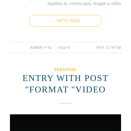
dapibus in, viverra quis, feugiat a, tellus.
המשך קריאה…
פברואר 12, 2014
/
/
0 תגובות
על ידי
ADMIN
PERSONAL
ENTRY WITH POST
FORMAT "VIDEO"