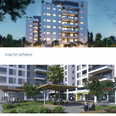
קומפלקס תל-אביב