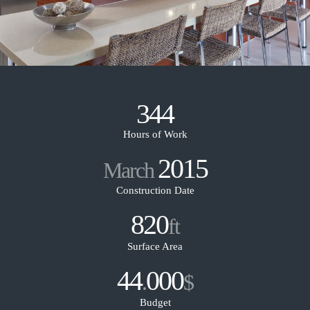
344
Hours of Work
2015
March
Construction Date
820
ft
Surface Area
44
000
.
$
Budget