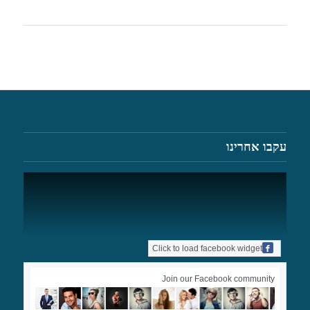
עקבו אחרינו
Click to load facebook widget
Join our Facebook community