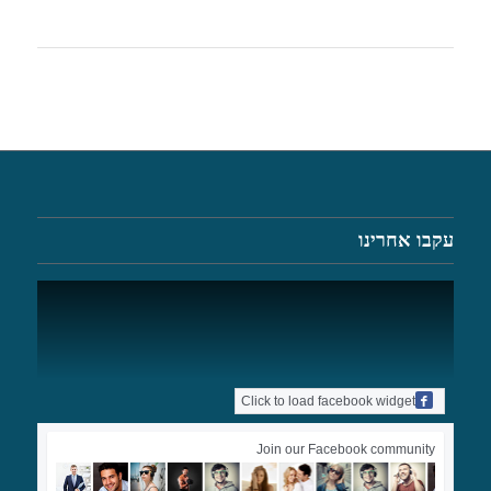
עקבו אחרינו
Click to load facebook widget
Join our Facebook community