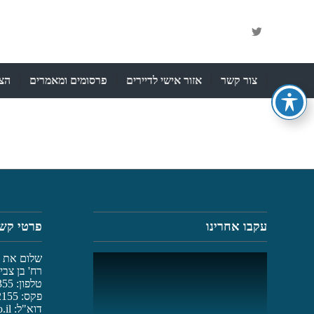
צור קשר
אזור אישי לדיירים
פרסומים ומאמרים
הצה
עקבו אחרינו
פרטי קש
שלום את נת
רח' בן צבי 2 רמת גן, 52247
טלפון: 03-6782355
פקס: 03-6782155
דוא"ל:
.il