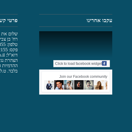
עקבו אחרינו
פרטי קש
שלום את נת
רח' בן צבי 2 רמת גן, 52247
טלפון: 03-6782355
פקס: 03-6782155
דוא"ל:
.il
הצהרת נגי
Click to load facebook widget
ההדמיות ה
בלבד. ט.ל.
Join our Facebook community