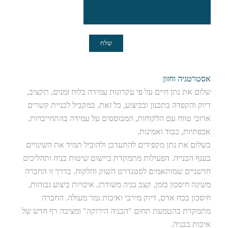
אסטרטגיה וחזון
שלום את נתן חיים על פי עקרונות עמידה בלוח זמנים, תקציב,
דיוק והקפדה בתכנון ובביצוע, כל זאת, במקביל לבניית קשרים
ארוכי טווח עם הלקוחות, המבוססים על עמידה בהתחייבויות,
אכפתיות, כבוד ואמינות.
בשלום את נתן מקפידים להתעדכן ולהוביל תמיד את השינויים
בענף הבנייה. הפעילות מתמקדת ביישום שיטות בניה ותהליכים
חדשניים שמותאמים לסטנדרט השוק והלקוח. בדרך זו החברה
משיגה חיסכון בזמן, קצב בניה משודרג, איכויות ביצוע גבוהות,
חיסכון בכח אדם, דיוק מירבי ואיכות גמר מעולה. החברה
מתמקדת בהטמעת תחום "הבניה הירוקה" ומציבה רף חדש של
איכות בבניה.