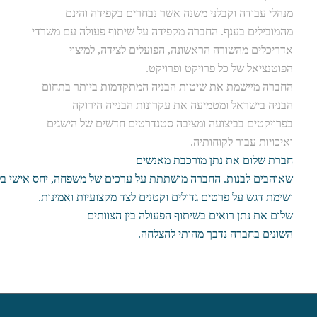
מנהלי עבודה וקבלני משנה אשר נבחרים בקפידה והינם
מהמובילים בענף. החברה מקפידה על שיתוף פעולה עם משרדי
אדריכלים מהשורה הראשונה, הפועלים לצידה, למיצוי
הפוטנציאל של כל פרויקט ופרויקט.
החברה מיישמת את שיטות הבניה המתקדמות ביותר בתחום
הבניה בישראל ומטמיעה את עקרונות הבנייה הירוקה
בפרויקטים בביצועה ומציבה סטנדרטים חדשים של הישגים
ואיכויות עבור לקוחותיה.
חברת שלום את נתן מורכבת מאנשים
שאוהבים לבנות. החברה מושתתת על ערכים של משפחה, יחס אישי ב
ושימת דגש על פרטים גדולים וקטנים לצד מקצועיות ואמינות.
שלום את נתן רואים בשיתוף הפעולה בין הצוותים
השונים בחברה נדבך מהותי להצלחה.