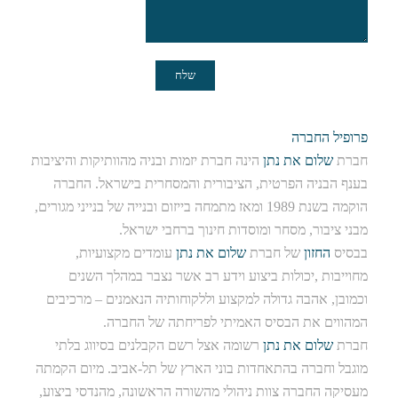
פרופיל החברה
חברת
שלום את נתן
הינה חברת יזמות ובניה מהוותיקות והיציבות
בענף הבניה הפרטית, הציבורית והמסחרית בישראל. החברה
הוקמה בשנת 1989 ומאז מתמחה בייזום ובנייה של בנייני מגורים,
מבני ציבור, מסחר ומוסדות חינוך ברחבי ישראל.
בבסיס
החזון
של חברת
שלום את נתן
עומדים מקצועיות,
מחוייבות ,יכולות ביצוע וידע רב אשר נצבר במהלך השנים
וכמובן, אהבה גדולה למקצוע וללקוחותיה הנאמנים – מרכיבים
המהווים את הבסיס האמיתי לפריחתה של החברה.
חברת
שלום את נתן
רשומה אצל רשם הקבלנים בסיווג בלתי
מוגבל וחברה בהתאחדות בוני הארץ של תל-אביב. מיום הקמתה
מעסיקה החברה צוות ניהולי מהשורה הראשונה, מהנדסי ביצוע,